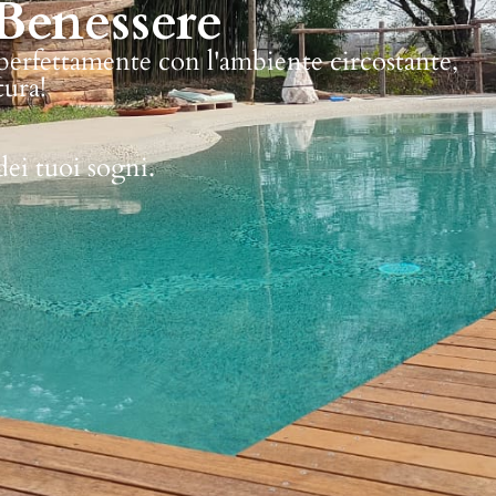
Benessere
 perfettamente con l'ambiente circostante,
tura!
dei tuoi sogni.