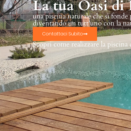
La tua Oasi di 
una piscina naturale che si fonde
diventando un tutt'uno con la na
Contattaci Subito
Scopri come realizzare la piscina 