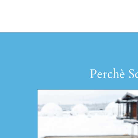
Perchè Sc