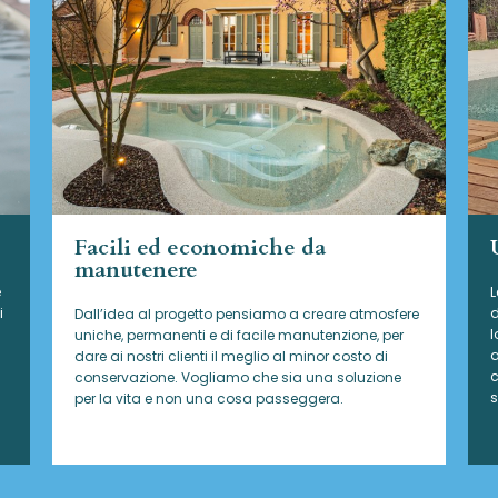
Facili ed economiche da
manutenere
e
L
i
d
Dall’idea al progetto pensiamo a creare atmosfere
l
uniche, permanenti e di facile manutenzione, per
a
dare ai nostri clienti il meglio al minor costo di
c
conservazione. Vogliamo che sia una soluzione
s
per la vita e non una cosa passeggera.