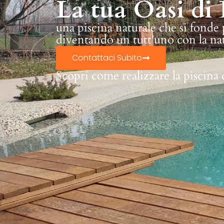
La tua Oasi di 
una piscina naturale che si fonde
diventando un tutt'uno con la na
Contattaci Subito
Scopri come realizzare la piscina 