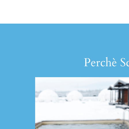
Perchè Sc