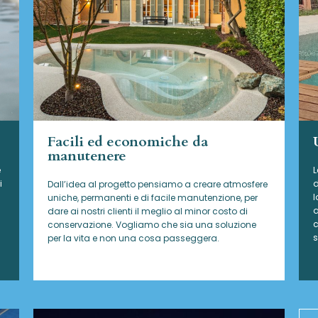
Facili ed economiche da
manutenere
e
L
i
d
Dall’idea al progetto pensiamo a creare atmosfere
l
uniche, permanenti e di facile manutenzione, per
a
dare ai nostri clienti il meglio al minor costo di
c
conservazione. Vogliamo che sia una soluzione
s
per la vita e non una cosa passeggera.