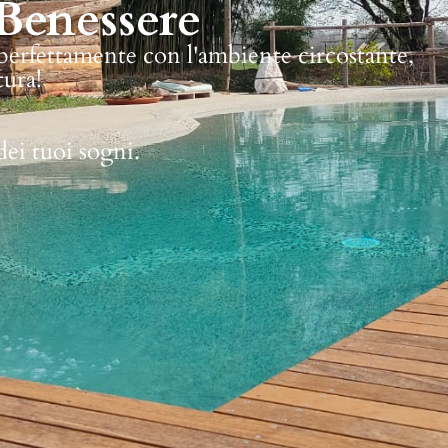
Benessere
 perfettamente con l'ambiente circostante,
tura!
dei tuoi sogni.