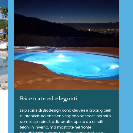
Ricercate ed eleganti
Le piscine di Biodesign sono dei veri e propri gioielli
di architettura che non vengono nascosti nel retro,
come le piscine tradizionali, coperte da orribili
teloni in inverno, ma mostrate nel fronte
dell’abitazione come un vero elemento di stile. I