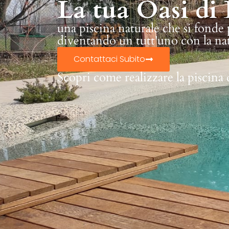
La tua Oasi di 
una piscina naturale che si fonde
diventando un tutt'uno con la na
Contattaci Subito
Scopri come realizzare la piscina 