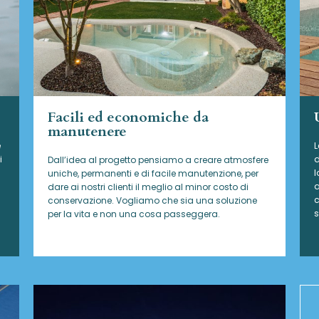
Facili ed economiche da
manutenere
e
L
i
d
Dall’idea al progetto pensiamo a creare atmosfere
l
uniche, permanenti e di facile manutenzione, per
a
dare ai nostri clienti il meglio al minor costo di
c
conservazione. Vogliamo che sia una soluzione
s
per la vita e non una cosa passeggera.