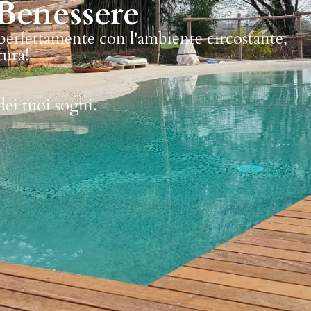
Benessere
 perfettamente con l'ambiente circostante,
tura!
dei tuoi sogni.