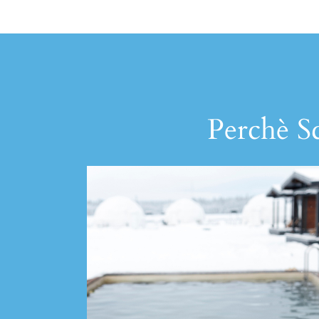
Perchè Sc