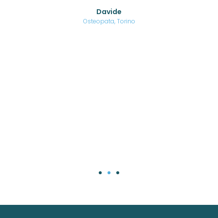
o di
Davide
a
are,
Osteopata, Torino
una
.