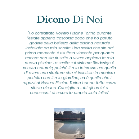
Dicono
Di Noi
"Ho contattato Novero Piscine Torino durante
lla
l’estate appena trascorsa dopo che ho potuto
na
godere della bellezza della piscina naturale
installata da mia sorella. Una scelta che sin dal
fam
o...
primo momento è risultata vincente per quanto
o ad
ancora non sia riuscito a vivere appieno la mia
B
nuova piscina. La scelta sul sistema Biodesign è
id
ine
venuta naturale, poiché il mio interesse era quello
co
o
di avere una struttura che si inserisse in maniera
s
me e
perfetta con il mio giardino, ed è quello che i
u
oro
ragazzi di Novero Piscine Torino hanno fatto senza
ni.
sforzo alcuno. Consiglio a tutti gli amici e
pre
tata
conoscenti di creare la propria isola felice"
se
 che
ante
re
a
pr
con
no
e
 nei
n
no a
ed