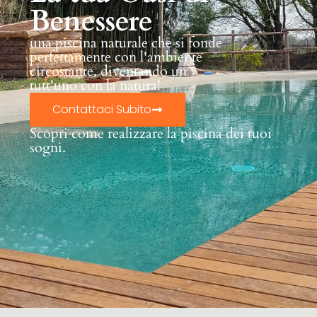
Benessere
una piscina naturale che si fonde
perfettamente con l'ambiente
circostante, diventando un
tutt'uno con la natura!
Contattaci Subito
Scopri come realizzare la piscina dei tuoi
sogni.