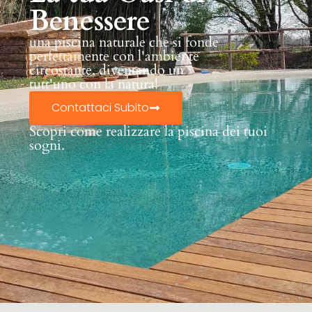
Benessere
una piscina naturale che si fonde
perfettamente con l'ambiente
circostante, diventando un
tutt'uno con la natura!
Contattaci Subito
Scopri come realizzare la piscina dei tuoi
sogni.