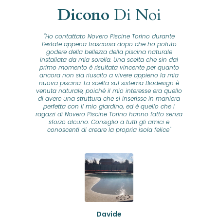
Dicono
Di Noi
"Ho contattato Novero Piscine Torino durante
lla
l’estate appena trascorsa dopo che ho potuto
na
godere della bellezza della piscina naturale
installata da mia sorella. Una scelta che sin dal
fam
o...
primo momento è risultata vincente per quanto
o ad
ancora non sia riuscito a vivere appieno la mia
B
nuova piscina. La scelta sul sistema Biodesign è
id
ine
venuta naturale, poiché il mio interesse era quello
co
o
di avere una struttura che si inserisse in maniera
s
me e
perfetta con il mio giardino, ed è quello che i
u
oro
ragazzi di Novero Piscine Torino hanno fatto senza
ni.
sforzo alcuno. Consiglio a tutti gli amici e
pre
tata
conoscenti di creare la propria isola felice"
se
 che
ante
re
a
pr
con
no
e
 nei
n
no a
ed
o di
Davide
a