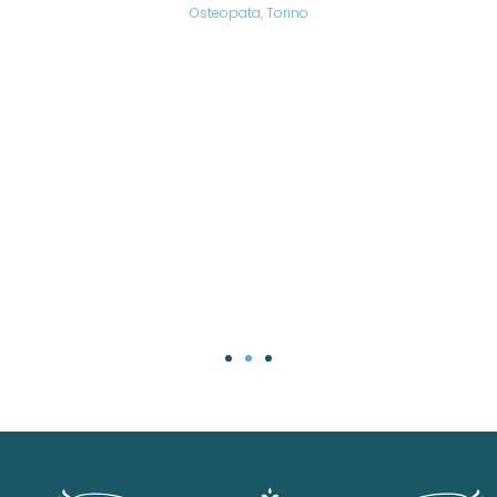
are,
Osteopata, Torino
una
.