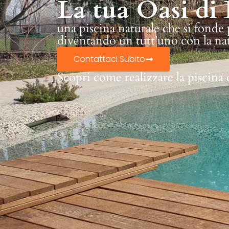
La tua Oasi di 
una piscina naturale che si fonde
diventando un tutt'uno con la na
Contattaci Subito
Scopri come realizzare la piscina 