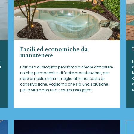
Facili ed economiche da
manutenere
e
L
i
d
Dall’idea al progetto pensiamo a creare atmosfere
l
uniche, permanenti e di facile manutenzione, per
a
dare ai nostri clienti il meglio al minor costo di
c
conservazione. Vogliamo che sia una soluzione
s
per la vita e non una cosa passeggera.