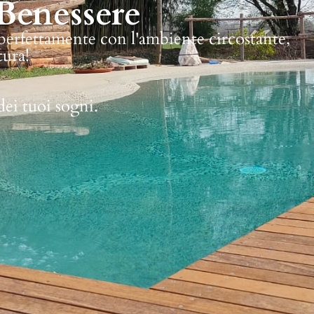
Benessere
 perfettamente con l'ambiente circostante,
tura!
dei tuoi sogni.