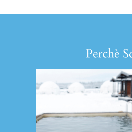
Perchè Sc