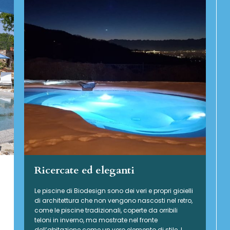
Ricercate ed eleganti
Le piscine di Biodesign sono dei veri e propri gioielli
di architettura che non vengono nascosti nel retro,
come le piscine tradizionali, coperte da orribili
teloni in inverno, ma mostrate nel fronte
dell’abitazione come un vero elemento di stile. I