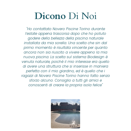
Dicono
Di Noi
"Ho contattato Novero Piscine Torino durante
lla
l’estate appena trascorsa dopo che ho potuto
na
godere della bellezza della piscina naturale
installata da mia sorella. Una scelta che sin dal
fam
o...
primo momento è risultata vincente per quanto
o ad
ancora non sia riuscito a vivere appieno la mia
B
nuova piscina. La scelta sul sistema Biodesign è
id
ine
venuta naturale, poiché il mio interesse era quello
co
o
di avere una struttura che si inserisse in maniera
s
me e
perfetta con il mio giardino, ed è quello che i
u
oro
ragazzi di Novero Piscine Torino hanno fatto senza
ni.
sforzo alcuno. Consiglio a tutti gli amici e
pre
tata
conoscenti di creare la propria isola felice"
se
 che
ante
re
a
pr
con
no
e
 nei
n
no a
ed