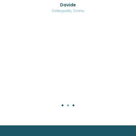
o di
Davide
a
are,
Osteopata, Torino
una
.