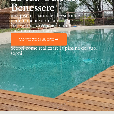
Benessere
una piscina naturale che si fonde
perfettamente con l'ambiente
circostante, diventando un
tutt'uno con la natura!
Contattaci Subito
Scopri come realizzare la piscina dei tuoi
sogni.