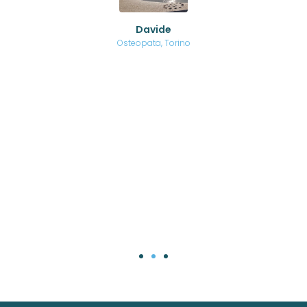
ed
o di
Davide
a
are,
Osteopata, Torino
una
.