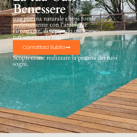
Benessere
una piscina naturale che si fonde
perfettamente con l'ambiente
circostante, diventando un
tutt'uno con la natura!
Contattaci Subito
Scopri come realizzare la piscina dei tuoi
sogni.