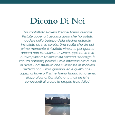
Dicono
Di Noi
"Ho contattato Novero Piscine Torino durante
lla
l’estate appena trascorsa dopo che ho potuto
na
godere della bellezza della piscina naturale
installata da mia sorella. Una scelta che sin dal
fam
o...
primo momento è risultata vincente per quanto
o ad
ancora non sia riuscito a vivere appieno la mia
B
nuova piscina. La scelta sul sistema Biodesign è
id
ine
venuta naturale, poiché il mio interesse era quello
co
o
di avere una struttura che si inserisse in maniera
s
me e
perfetta con il mio giardino, ed è quello che i
u
oro
ragazzi di Novero Piscine Torino hanno fatto senza
ni.
sforzo alcuno. Consiglio a tutti gli amici e
pre
tata
conoscenti di creare la propria isola felice"
se
 che
ante
re
a
pr
con
no
e
 nei
n
no a