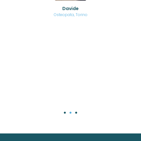
o di
Davide
a
are,
Osteopata, Torino
una
.