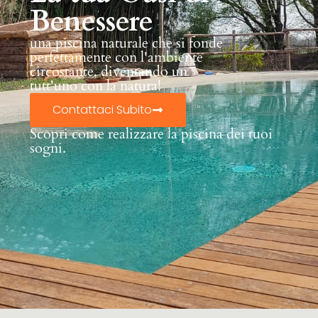
Benessere
una piscina naturale che si fonde
perfettamente con l'ambiente
circostante, diventando un
tutt'uno con la natura!
Contattaci Subito
Scopri come realizzare la piscina dei tuoi
sogni.