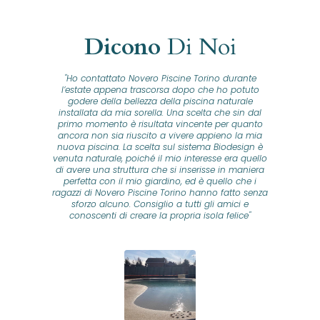
Dicono
Di Noi
"Ho contattato Novero Piscine Torino durante
lla
l’estate appena trascorsa dopo che ho potuto
na
godere della bellezza della piscina naturale
installata da mia sorella. Una scelta che sin dal
fam
o...
primo momento è risultata vincente per quanto
o ad
ancora non sia riuscito a vivere appieno la mia
B
nuova piscina. La scelta sul sistema Biodesign è
id
ine
venuta naturale, poiché il mio interesse era quello
co
o
di avere una struttura che si inserisse in maniera
s
me e
perfetta con il mio giardino, ed è quello che i
u
oro
ragazzi di Novero Piscine Torino hanno fatto senza
ni.
sforzo alcuno. Consiglio a tutti gli amici e
pre
tata
conoscenti di creare la propria isola felice"
se
 che
ante
re
a
pr
con
no
e
 nei
n
no a
ed