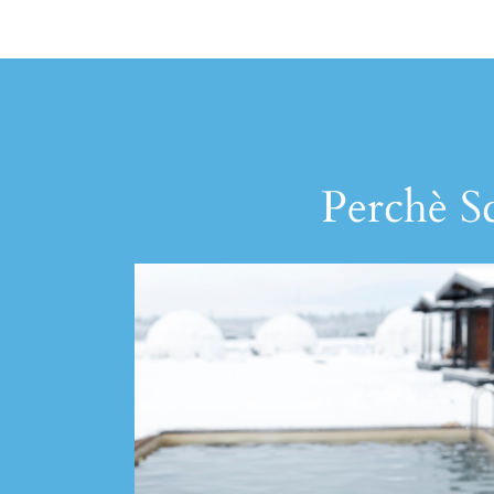
Perchè Sc