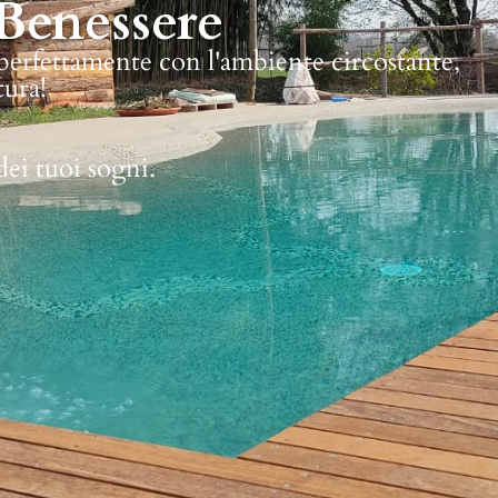
Benessere
 perfettamente con l'ambiente circostante,
tura!
dei tuoi sogni.