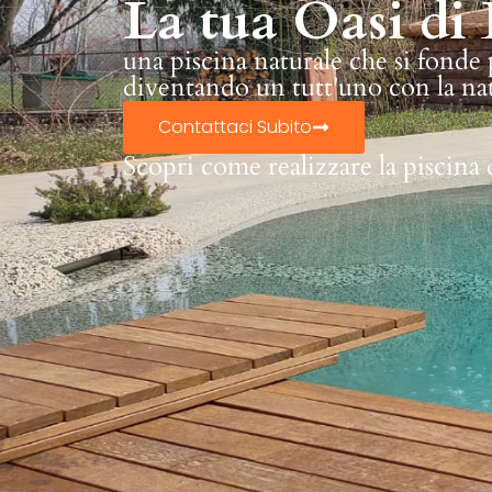
La tua Oasi di 
una piscina naturale che si fonde
diventando un tutt'uno con la na
Contattaci Subito
Scopri come realizzare la piscina 