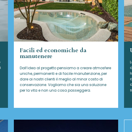
Facili ed economiche da
manutenere
e
L
i
d
Dall’idea al progetto pensiamo a creare atmosfere
l
uniche, permanenti e di facile manutenzione, per
a
dare ai nostri clienti il meglio al minor costo di
c
conservazione. Vogliamo che sia una soluzione
s
per la vita e non una cosa passeggera.