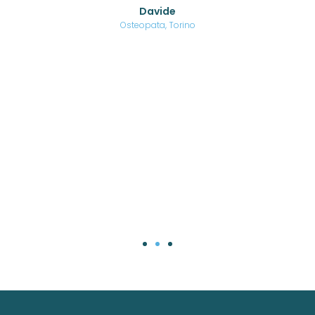
o di
Davide
a
are,
Osteopata, Torino
una
.