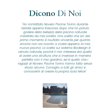
Dicono
Di Noi
"Ho contattato Novero Piscine Torino durante
lla
l’estate appena trascorsa dopo che ho potuto
na
godere della bellezza della piscina naturale
installata da mia sorella. Una scelta che sin dal
fam
o...
primo momento è risultata vincente per quanto
o ad
ancora non sia riuscito a vivere appieno la mia
B
nuova piscina. La scelta sul sistema Biodesign è
id
ine
venuta naturale, poiché il mio interesse era quello
co
o
di avere una struttura che si inserisse in maniera
s
me e
perfetta con il mio giardino, ed è quello che i
u
oro
ragazzi di Novero Piscine Torino hanno fatto senza
ni.
sforzo alcuno. Consiglio a tutti gli amici e
pre
tata
conoscenti di creare la propria isola felice"
se
 che
ante
re
a
pr
con
no
e
 nei
n
no a
ed