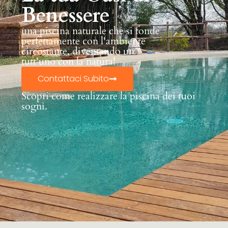
Benessere
una piscina naturale che si fonde
perfettamente con l'ambiente
circostante, diventando un
tutt'uno con la natura!
Contattaci Subito
Scopri come realizzare la piscina dei tuoi
sogni.