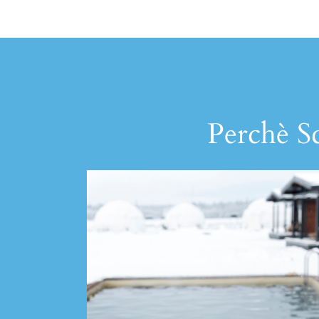
Perchè Sc