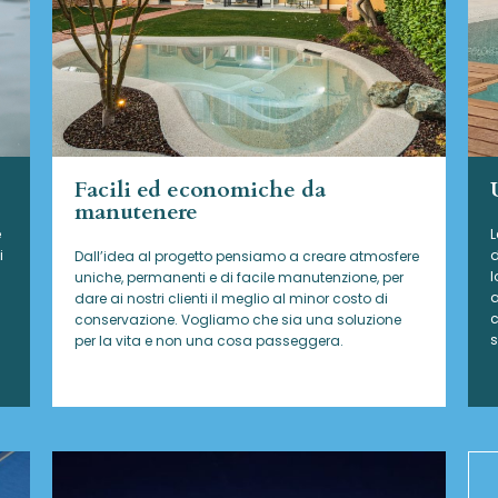
Facili ed economiche da
manutenere
e
L
i
d
Dall’idea al progetto pensiamo a creare atmosfere
l
uniche, permanenti e di facile manutenzione, per
a
dare ai nostri clienti il meglio al minor costo di
c
conservazione. Vogliamo che sia una soluzione
s
per la vita e non una cosa passeggera.