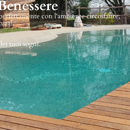
Benessere
 perfettamente con l'ambiente circostante,
tura!
dei tuoi sogni.