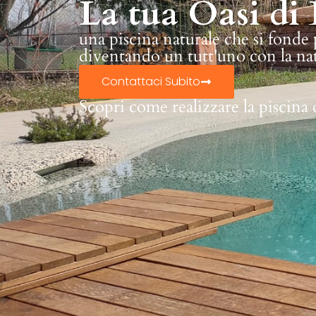
La tua Oasi di 
una piscina naturale che si fonde
diventando un tutt'uno con la na
Contattaci Subito
Scopri come realizzare la piscina 