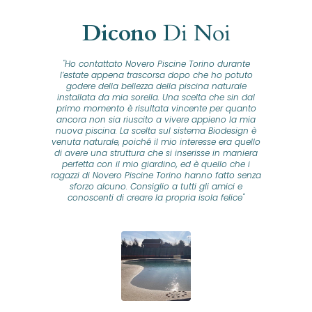
Dicono
Di Noi
"Ho contattato Novero Piscine Torino durante
lla
l’estate appena trascorsa dopo che ho potuto
na
godere della bellezza della piscina naturale
installata da mia sorella. Una scelta che sin dal
fam
o...
primo momento è risultata vincente per quanto
o ad
ancora non sia riuscito a vivere appieno la mia
B
nuova piscina. La scelta sul sistema Biodesign è
id
ine
venuta naturale, poiché il mio interesse era quello
co
o
di avere una struttura che si inserisse in maniera
s
me e
perfetta con il mio giardino, ed è quello che i
u
oro
ragazzi di Novero Piscine Torino hanno fatto senza
ni.
sforzo alcuno. Consiglio a tutti gli amici e
pre
tata
conoscenti di creare la propria isola felice"
se
 che
ante
re
a
pr
con
no
e
 nei
n
no a
ed
o di