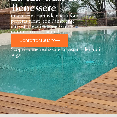
Benessere
una piscina naturale che si fonde
perfettamente con l'ambiente
circostante, diventando un
tutt'uno con la natura!
Contattaci Subito
Scopri come realizzare la piscina dei tuoi
sogni.