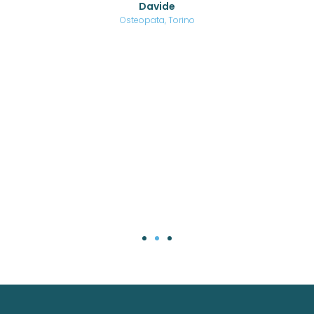
Davide
a
are,
Osteopata, Torino
una
.