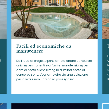
Facili ed economiche da
manutenere
e
L
i
d
Dall’idea al progetto pensiamo a creare atmosfere
l
uniche, permanenti e di facile manutenzione, per
a
dare ai nostri clienti il meglio al minor costo di
c
conservazione. Vogliamo che sia una soluzione
s
per la vita e non una cosa passeggera.