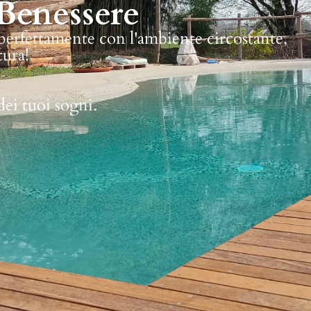
Benessere
 perfettamente con l'ambiente circostante,
tura!
dei tuoi sogni.