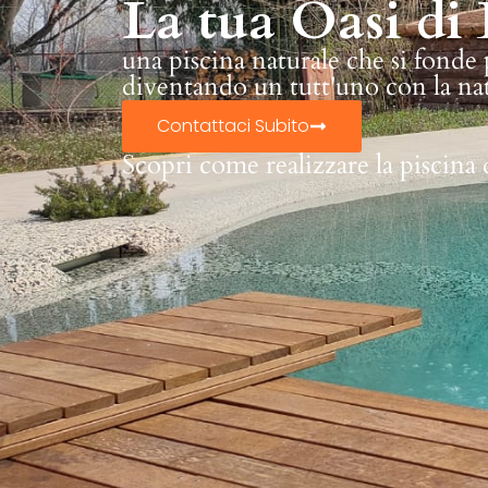
La tua Oasi di 
una piscina naturale che si fonde
diventando un tutt'uno con la na
Contattaci Subito
Scopri come realizzare la piscina 