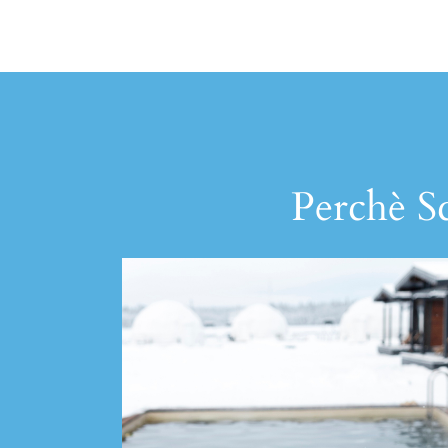
Perchè Sc