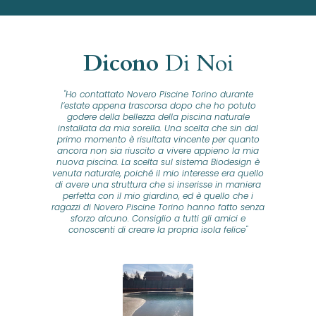
Dicono
Di Noi
"Ho contattato Novero Piscine Torino durante
lla
l’estate appena trascorsa dopo che ho potuto
na
godere della bellezza della piscina naturale
installata da mia sorella. Una scelta che sin dal
fam
o...
primo momento è risultata vincente per quanto
o ad
ancora non sia riuscito a vivere appieno la mia
B
nuova piscina. La scelta sul sistema Biodesign è
id
ine
venuta naturale, poiché il mio interesse era quello
co
o
di avere una struttura che si inserisse in maniera
s
me e
perfetta con il mio giardino, ed è quello che i
u
oro
ragazzi di Novero Piscine Torino hanno fatto senza
ni.
sforzo alcuno. Consiglio a tutti gli amici e
pre
tata
conoscenti di creare la propria isola felice"
se
 che
ante
re
a
pr
con
no
e
 nei
n