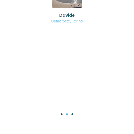
no a
ed
o di
Davide
a
are,
Osteopata, Torino
una
.