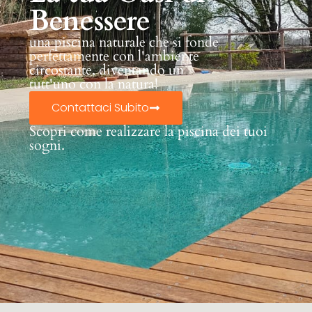
Benessere
una piscina naturale che si fonde
perfettamente con l'ambiente
circostante, diventando un
tutt'uno con la natura!
Contattaci Subito
Scopri come realizzare la piscina dei tuoi
sogni.