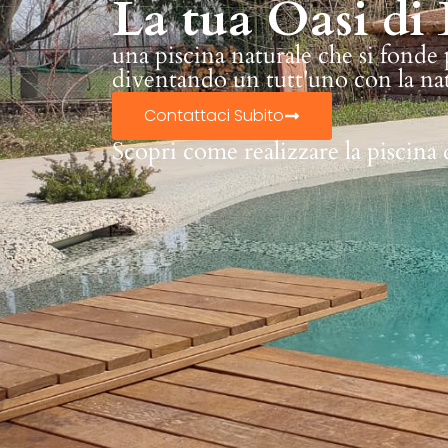
La tua Oasi di 
una piscina naturale che si fonde
diventando un tutt'uno con la na
Contattaci Subito
Scopri come realizzare la piscina 