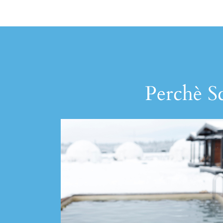
Perchè Sc