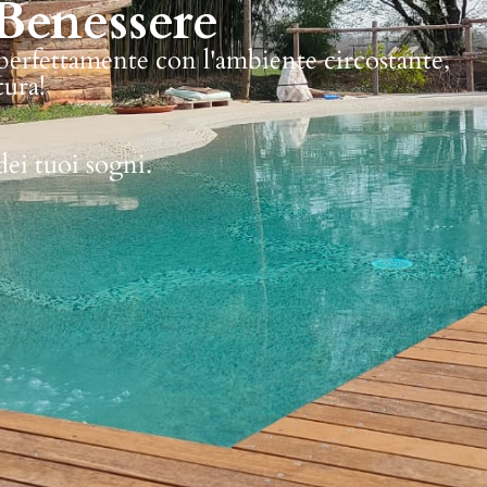
Benessere
 perfettamente con l'ambiente circostante,
tura!
dei tuoi sogni.