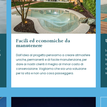
Facili ed economiche da
manutenere
e
L
i
d
Dall’idea al progetto pensiamo a creare atmosfere
l
uniche, permanenti e di facile manutenzione, per
a
dare ai nostri clienti il meglio al minor costo di
c
conservazione. Vogliamo che sia una soluzione
s
per la vita e non una cosa passeggera.