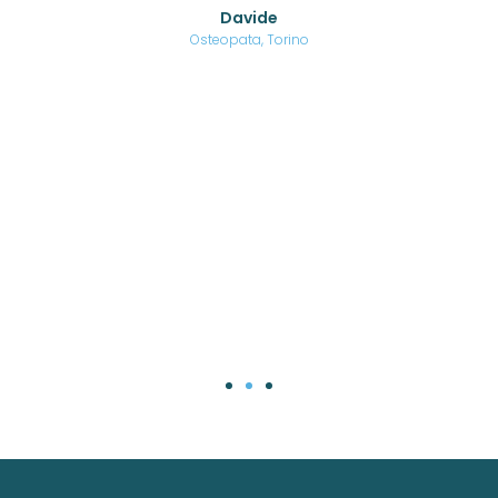
o di
Davide
a
are,
Osteopata, Torino
una
.