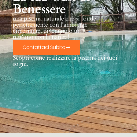
Benessere
una piscina naturale che si fonde
perfettamente con l'ambiente
circostante, diventando un
tutt'uno con la natura!
Contattaci Subito
Scopri come realizzare la piscina dei tuoi
sogni.