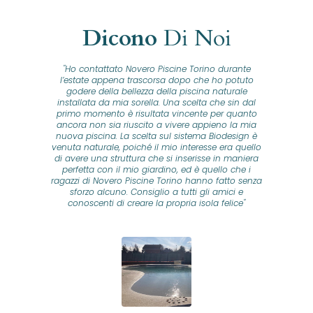
Dicono
Di Noi
"Ho contattato Novero Piscine Torino durante
lla
l’estate appena trascorsa dopo che ho potuto
na
godere della bellezza della piscina naturale
installata da mia sorella. Una scelta che sin dal
fam
o...
primo momento è risultata vincente per quanto
o ad
ancora non sia riuscito a vivere appieno la mia
B
nuova piscina. La scelta sul sistema Biodesign è
id
ine
venuta naturale, poiché il mio interesse era quello
co
o
di avere una struttura che si inserisse in maniera
s
me e
perfetta con il mio giardino, ed è quello che i
u
oro
ragazzi di Novero Piscine Torino hanno fatto senza
ni.
sforzo alcuno. Consiglio a tutti gli amici e
pre
tata
conoscenti di creare la propria isola felice"
se
 che
ante
re
a
pr
con
no
e
 nei
n
no a
ed