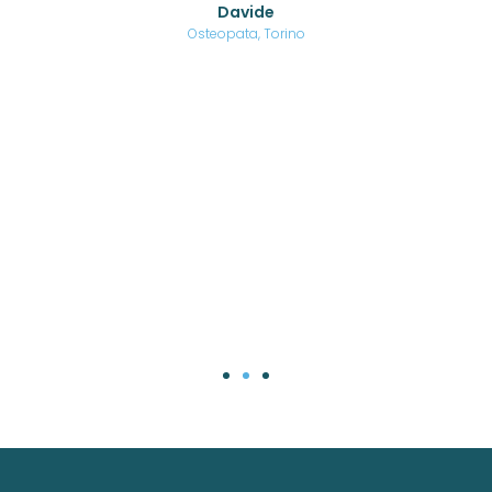
Davide
a
are,
Osteopata, Torino
una
.