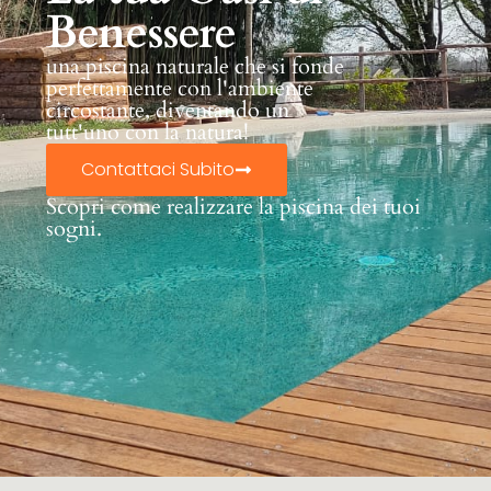
Benessere
una piscina naturale che si fonde
perfettamente con l'ambiente
circostante, diventando un
tutt'uno con la natura!
Contattaci Subito
Scopri come realizzare la piscina dei tuoi
sogni.