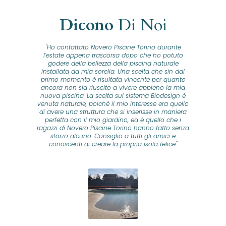
Dicono
Di Noi
"Ho contattato Novero Piscine Torino durante
lla
l’estate appena trascorsa dopo che ho potuto
na
godere della bellezza della piscina naturale
installata da mia sorella. Una scelta che sin dal
fam
o...
primo momento è risultata vincente per quanto
o ad
ancora non sia riuscito a vivere appieno la mia
B
nuova piscina. La scelta sul sistema Biodesign è
id
ine
venuta naturale, poiché il mio interesse era quello
co
o
di avere una struttura che si inserisse in maniera
s
me e
perfetta con il mio giardino, ed è quello che i
u
oro
ragazzi di Novero Piscine Torino hanno fatto senza
ni.
sforzo alcuno. Consiglio a tutti gli amici e
pre
tata
conoscenti di creare la propria isola felice"
se
 che
ante
re
a
pr
con
no
e
 nei
n
no a
ed
o di