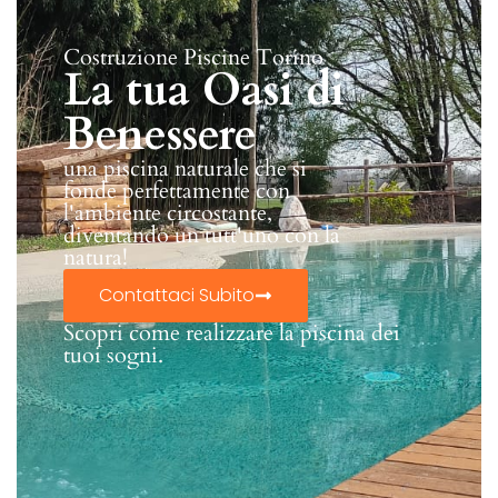
Costruzione Piscine Torino
La tua Oasi di
Benessere
una piscina naturale che si
fonde perfettamente con
l'ambiente circostante,
diventando un tutt'uno con la
natura!
Contattaci Subito
Scopri come realizzare la piscina dei
tuoi sogni.