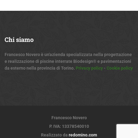
Chi
siamo
Francesco Novero è un'azienda specializzata nella progettazione
e realizzazione di piscine interrate Biodesign® e pavimentazioni
da esterno nella provincia di Torino.
Privacy policy
-
Cookie policy
Francesco Novero
P. IVA: 13378540010
Realizzato da
redomino.com