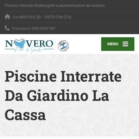
Piscine interrate Biodesign® e pavimentazioni da esterno
Località Pich 20 - 10073 Ciriè (To)
Francesco 334/3547789
MENU
Piscine Interrate
Da Giardino La
Cassa