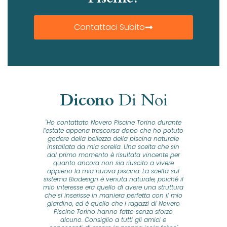
Contattaci Subito
Dicono
Di Noi
ta a
"Ho contattato Novero Piscine Torino durante
“Ho c
cina
l’estate appena trascorsa dopo che ho potuto
pis
vo una
godere della bellezza della piscina naturale
prov
ura si
installata da mia sorella. Una scelta che sin
fa
uindi
dal primo momento è risultata vincente per
scel
o la
quanto ancora non sia riuscito a vivere
natur
ale e
appieno la mia nuova piscina. La scelta sul
soluz
do su
sistema Biodesign è venuta naturale, poiché il
gia
n, ho
mio interesse era quello di avere una struttura
senz
e
che si inserisse in maniera perfetta con il mio
Tor
e e li
giardino, ed è quello che i ragazzi di Novero
figl
nella
Piscine Torino hanno fatto senza sforzo
loro
 loro
alcuno. Consiglio a tutti gli amici e
fa