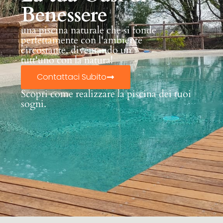
Benessere
una piscina naturale che si fonde
perfettamente con l'ambiente
circostante, diventando un
tutt'uno con la natura!
Contattaci Subito
Scopri come realizzare la piscina dei tuoi
sogni.