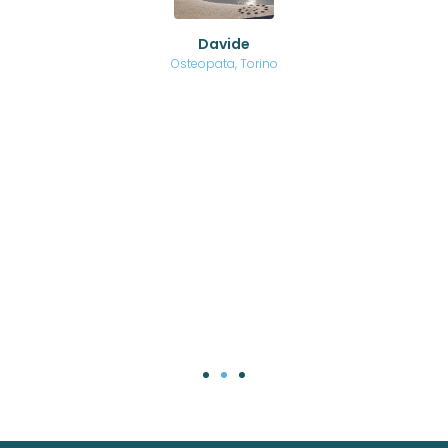
ed
o di
Davide
a
are,
Osteopata, Torino
una
.