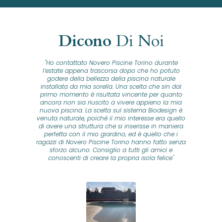
Dicono
Di Noi
"Ho contattato Novero Piscine Torino durante
lla
l’estate appena trascorsa dopo che ho potuto
na
godere della bellezza della piscina naturale
installata da mia sorella. Una scelta che sin dal
fam
o...
primo momento è risultata vincente per quanto
o ad
ancora non sia riuscito a vivere appieno la mia
B
nuova piscina. La scelta sul sistema Biodesign è
id
ine
venuta naturale, poiché il mio interesse era quello
co
o
di avere una struttura che si inserisse in maniera
s
me e
perfetta con il mio giardino, ed è quello che i
u
oro
ragazzi di Novero Piscine Torino hanno fatto senza
ni.
sforzo alcuno. Consiglio a tutti gli amici e
pre
tata
conoscenti di creare la propria isola felice"
se
 che
ante
re
a
pr
con
no
e
 nei
n
no a