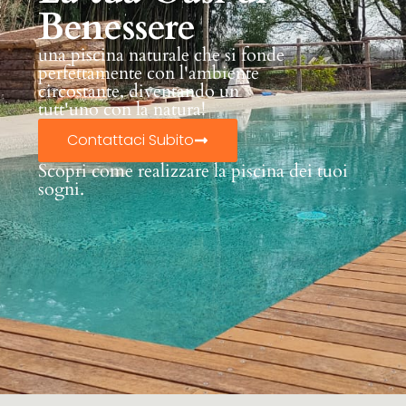
Benessere
una piscina naturale che si fonde
perfettamente con l'ambiente
circostante, diventando un
tutt'uno con la natura!
Contattaci Subito
Scopri come realizzare la piscina dei tuoi
sogni.