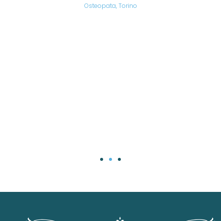
are,
Osteopata, Torino
una
.