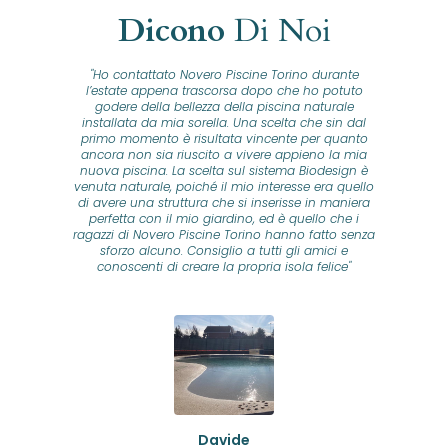
Dicono
Di Noi
"Ho contattato Novero Piscine Torino durante
lla
l’estate appena trascorsa dopo che ho potuto
na
godere della bellezza della piscina naturale
installata da mia sorella. Una scelta che sin dal
fam
o...
primo momento è risultata vincente per quanto
o ad
ancora non sia riuscito a vivere appieno la mia
B
nuova piscina. La scelta sul sistema Biodesign è
id
ine
venuta naturale, poiché il mio interesse era quello
co
o
di avere una struttura che si inserisse in maniera
s
me e
perfetta con il mio giardino, ed è quello che i
u
oro
ragazzi di Novero Piscine Torino hanno fatto senza
ni.
sforzo alcuno. Consiglio a tutti gli amici e
pre
tata
conoscenti di creare la propria isola felice"
se
 che
ante
re
a
pr
con
no
e
 nei
n
no a
ed
o di
Davide
a