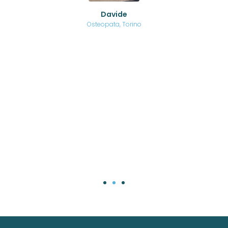
o di
Davide
a
are,
Osteopata, Torino
una
.