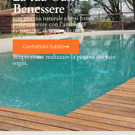
Benessere
una piscina naturale che si fonde
perfettamente con l'ambiente
circostante, diventando un
tutt'uno con la natura!
Contattaci Subito
Scopri come realizzare la piscina dei tuoi
sogni.