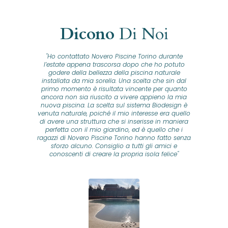
Dicono
Di Noi
"Ho contattato Novero Piscine Torino durante
lla
l’estate appena trascorsa dopo che ho potuto
na
godere della bellezza della piscina naturale
installata da mia sorella. Una scelta che sin dal
fam
o...
primo momento è risultata vincente per quanto
o ad
ancora non sia riuscito a vivere appieno la mia
B
nuova piscina. La scelta sul sistema Biodesign è
id
ine
venuta naturale, poiché il mio interesse era quello
co
o
di avere una struttura che si inserisse in maniera
s
me e
perfetta con il mio giardino, ed è quello che i
u
oro
ragazzi di Novero Piscine Torino hanno fatto senza
ni.
sforzo alcuno. Consiglio a tutti gli amici e
pre
tata
conoscenti di creare la propria isola felice"
se
 che
ante
re
a
pr
con
no
e
 nei
n
no a
ed