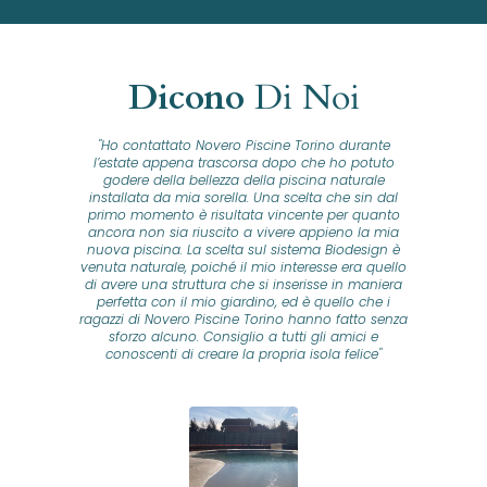
Dicono
Di Noi
"Ho contattato Novero Piscine Torino durante
lla
l’estate appena trascorsa dopo che ho potuto
na
godere della bellezza della piscina naturale
installata da mia sorella. Una scelta che sin dal
fam
o...
primo momento è risultata vincente per quanto
o ad
ancora non sia riuscito a vivere appieno la mia
B
nuova piscina. La scelta sul sistema Biodesign è
id
ine
venuta naturale, poiché il mio interesse era quello
co
o
di avere una struttura che si inserisse in maniera
s
me e
perfetta con il mio giardino, ed è quello che i
u
oro
ragazzi di Novero Piscine Torino hanno fatto senza
ni.
sforzo alcuno. Consiglio a tutti gli amici e
pre
tata
conoscenti di creare la propria isola felice"
se
 che
ante
re
a
pr
con
no
e
 nei
n