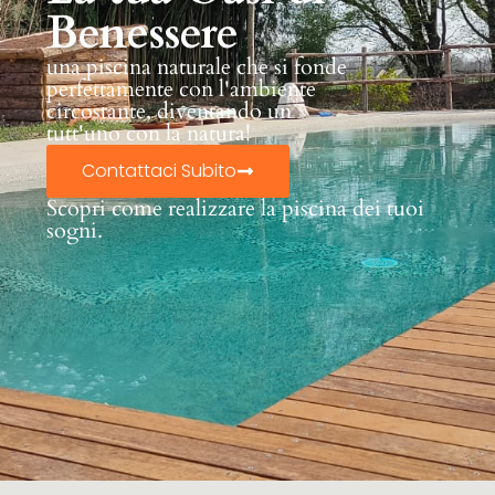
Benessere
una piscina naturale che si fonde
perfettamente con l'ambiente
circostante, diventando un
tutt'uno con la natura!
Contattaci Subito
Scopri come realizzare la piscina dei tuoi
sogni.