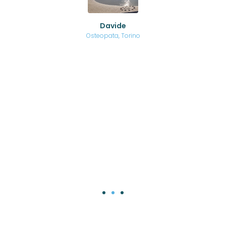
no a
ed
o di
Davide
a
are,
Osteopata, Torino
una
.