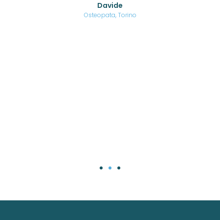
Davide
a
are,
Osteopata, Torino
una
.