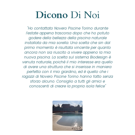
Dicono
Di Noi
"Ho contattato Novero Piscine Torino durante
lla
l’estate appena trascorsa dopo che ho potuto
na
godere della bellezza della piscina naturale
installata da mia sorella. Una scelta che sin dal
fam
o...
primo momento è risultata vincente per quanto
o ad
ancora non sia riuscito a vivere appieno la mia
B
nuova piscina. La scelta sul sistema Biodesign è
id
ine
venuta naturale, poiché il mio interesse era quello
co
o
di avere una struttura che si inserisse in maniera
s
me e
perfetta con il mio giardino, ed è quello che i
u
oro
ragazzi di Novero Piscine Torino hanno fatto senza
ni.
sforzo alcuno. Consiglio a tutti gli amici e
pre
tata
conoscenti di creare la propria isola felice"
se
 che
ante
re
a
pr
con
no
e
 nei
n
no a
ed
o di