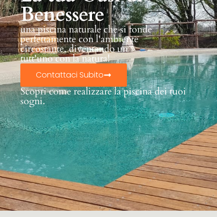
Benessere
una piscina naturale che si fonde
perfettamente con l'ambiente
circostante, diventando un
tutt'uno con la natura!
Contattaci Subito
Scopri come realizzare la piscina dei tuoi
sogni.