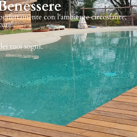
Benessere
 perfettamente con l'ambiente circostante,
tura!
dei tuoi sogni.