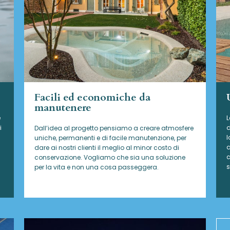
Facili ed economiche da
manutenere
e
L
i
d
Dall’idea al progetto pensiamo a creare atmosfere
l
uniche, permanenti e di facile manutenzione, per
a
dare ai nostri clienti il meglio al minor costo di
c
conservazione. Vogliamo che sia una soluzione
s
per la vita e non una cosa passeggera.