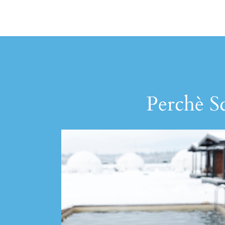
Perchè Sc