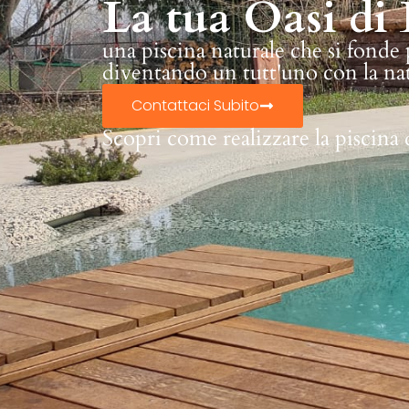
La tua Oasi di 
una piscina naturale che si fonde
diventando un tutt'uno con la na
Contattaci Subito
Scopri come realizzare la piscina 