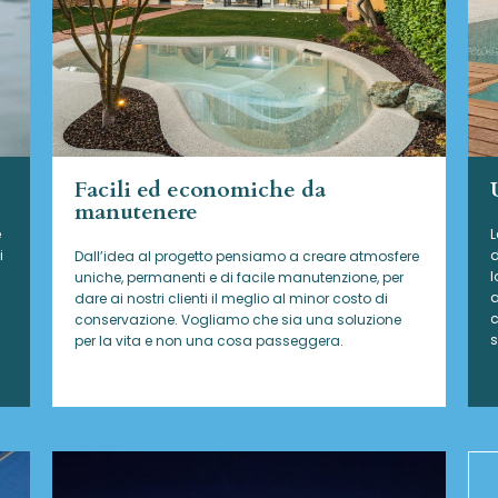
Facili ed economiche da
manutenere
e
L
i
d
Dall’idea al progetto pensiamo a creare atmosfere
l
uniche, permanenti e di facile manutenzione, per
a
dare ai nostri clienti il meglio al minor costo di
c
conservazione. Vogliamo che sia una soluzione
s
per la vita e non una cosa passeggera.