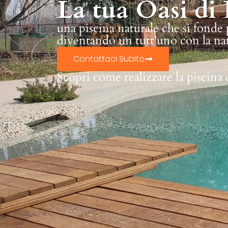
La tua Oasi di 
una piscina naturale che si fonde
diventando un tutt'uno con la na
Contattaci Subito
Scopri come realizzare la piscina 