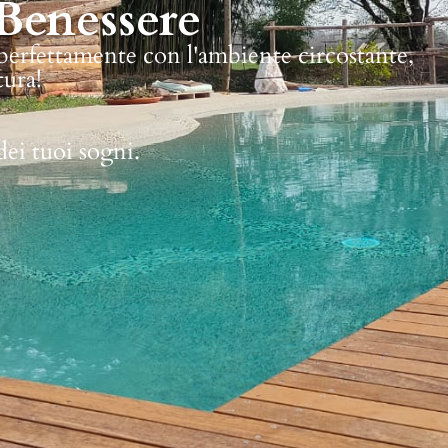
Benessere
 perfettamente con l'ambiente circostante,
tura!
dei tuoi sogni.