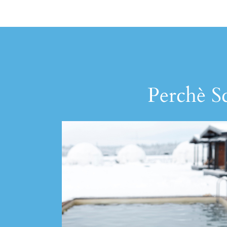
Perchè Sc