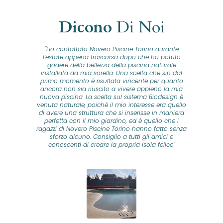
Dicono
Di Noi
"Ho contattato Novero Piscine Torino durante
lla
l’estate appena trascorsa dopo che ho potuto
na
godere della bellezza della piscina naturale
installata da mia sorella. Una scelta che sin dal
fam
o...
primo momento è risultata vincente per quanto
o ad
ancora non sia riuscito a vivere appieno la mia
B
nuova piscina. La scelta sul sistema Biodesign è
id
ine
venuta naturale, poiché il mio interesse era quello
co
o
di avere una struttura che si inserisse in maniera
s
me e
perfetta con il mio giardino, ed è quello che i
u
oro
ragazzi di Novero Piscine Torino hanno fatto senza
ni.
sforzo alcuno. Consiglio a tutti gli amici e
pre
tata
conoscenti di creare la propria isola felice"
se
 che
ante
re
a
pr
con
no
e
 nei
n
no a
ed