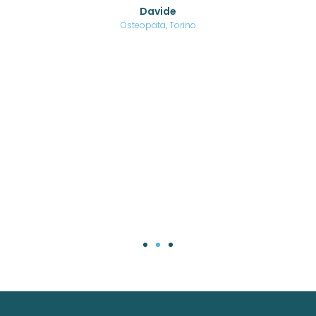
o di
Davide
a
are,
Osteopata, Torino
una
.