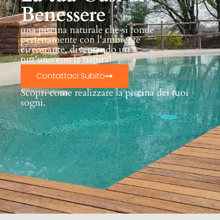
Benessere
una piscina naturale che si fonde
perfettamente con l'ambiente
circostante, diventando un
tutt'uno con la natura!
Contattaci Subito
Scopri come realizzare la piscina dei tuoi
sogni.