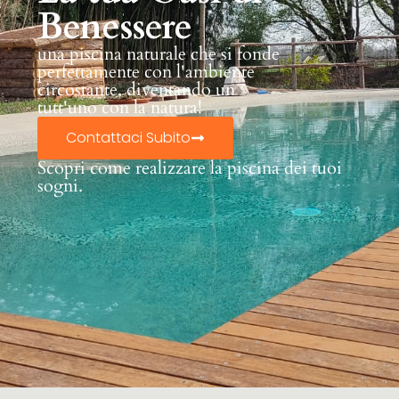
Benessere
una piscina naturale che si fonde
perfettamente con l'ambiente
circostante, diventando un
tutt'uno con la natura!
Contattaci Subito
Scopri come realizzare la piscina dei tuoi
sogni.