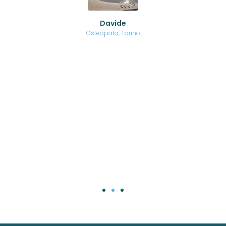
no a
ed
o di
Davide
a
are,
Osteopata, Torino
una
.