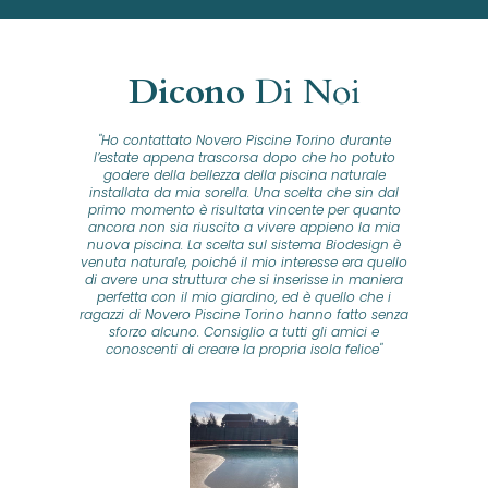
Dicono
Di Noi
"Ho contattato Novero Piscine Torino durante
lla
l’estate appena trascorsa dopo che ho potuto
na
godere della bellezza della piscina naturale
installata da mia sorella. Una scelta che sin dal
fam
o...
primo momento è risultata vincente per quanto
o ad
ancora non sia riuscito a vivere appieno la mia
B
nuova piscina. La scelta sul sistema Biodesign è
id
ine
venuta naturale, poiché il mio interesse era quello
co
o
di avere una struttura che si inserisse in maniera
s
me e
perfetta con il mio giardino, ed è quello che i
u
oro
ragazzi di Novero Piscine Torino hanno fatto senza
ni.
sforzo alcuno. Consiglio a tutti gli amici e
pre
tata
conoscenti di creare la propria isola felice"
se
 che
ante
re
a
pr
con
no
e
 nei
n