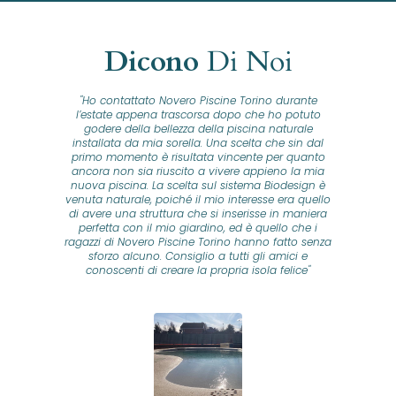
Dicono
Di Noi
"Ho contattato Novero Piscine Torino durante
lla
l’estate appena trascorsa dopo che ho potuto
na
godere della bellezza della piscina naturale
installata da mia sorella. Una scelta che sin dal
fam
o...
primo momento è risultata vincente per quanto
o ad
ancora non sia riuscito a vivere appieno la mia
B
nuova piscina. La scelta sul sistema Biodesign è
id
ine
venuta naturale, poiché il mio interesse era quello
co
o
di avere una struttura che si inserisse in maniera
s
me e
perfetta con il mio giardino, ed è quello che i
u
oro
ragazzi di Novero Piscine Torino hanno fatto senza
ni.
sforzo alcuno. Consiglio a tutti gli amici e
pre
tata
conoscenti di creare la propria isola felice"
se
 che
ante
re
a
pr
con
no
e
 nei
n
no a