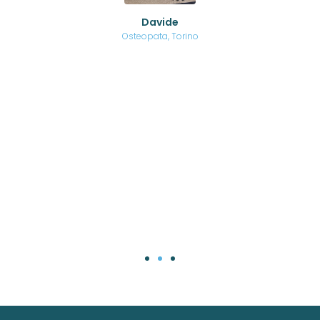
ed
o di
Davide
a
are,
Osteopata, Torino
una
.