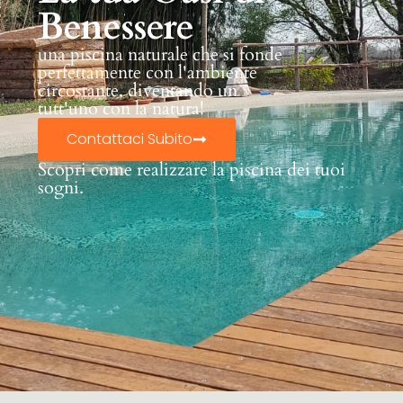
Benessere
una piscina naturale che si fonde
perfettamente con l'ambiente
circostante, diventando un
tutt'uno con la natura!
Contattaci Subito
Scopri come realizzare la piscina dei tuoi
sogni.