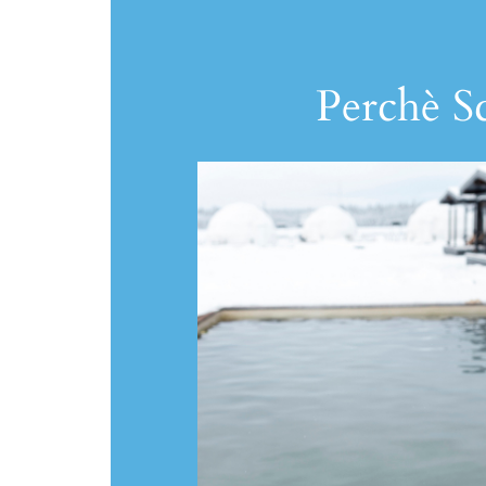
Perchè Sc