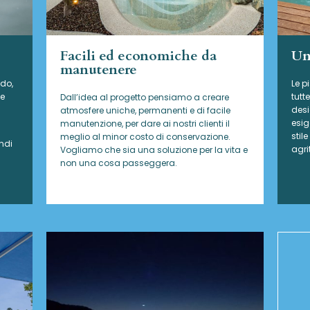
Facili ed economiche da
Un
manutenere
ddo,
Le p
ce
tutt
Dall’idea al progetto pensiamo a creare
desi
atmosfere uniche, permanenti e di facile
esig
manutenzione, per dare ai nostri clienti il
stil
meglio al minor costo di conservazione.
ndi
agri
Vogliamo che sia una soluzione per la vita e
non una cosa passeggera.