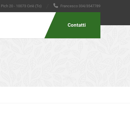
 Pich 20 - 10073 Ciriè (To)
Francesco 334/3547789
Contatti