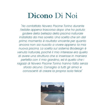
Dicono
Di Noi
"Ho contattato Novero Piscine Torino durante
lla
l’estate appena trascorsa dopo che ho potuto
na
godere della bellezza della piscina naturale
installata da mia sorella. Una scelta che sin dal
fam
o...
primo momento è risultata vincente per quanto
o ad
ancora non sia riuscito a vivere appieno la mia
B
nuova piscina. La scelta sul sistema Biodesign è
id
ine
venuta naturale, poiché il mio interesse era quello
co
o
di avere una struttura che si inserisse in maniera
s
me e
perfetta con il mio giardino, ed è quello che i
u
oro
ragazzi di Novero Piscine Torino hanno fatto senza
ni.
sforzo alcuno. Consiglio a tutti gli amici e
pre
tata
conoscenti di creare la propria isola felice"
se
 che
ante
re
a
pr
con
no
e
 nei
n
no a
ed