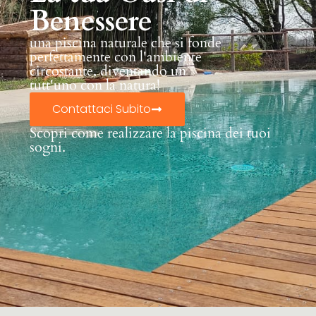
Benessere
una piscina naturale che si fonde
perfettamente con l'ambiente
circostante, diventando un
tutt'uno con la natura!
Contattaci Subito
Scopri come realizzare la piscina dei tuoi
sogni.