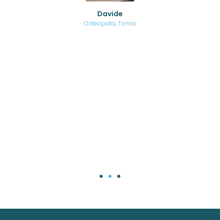
o di
Davide
a
are,
Osteopata, Torino
una
.