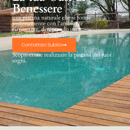
Benessere
una piscina naturale che si fonde
perfettamente con l'ambiente
circostante, diventando un
tutt'uno con la natura!
Contattaci Subito
Scopri come realizzare la piscina dei tuoi
sogni.