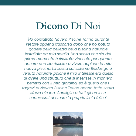
Dicono
Di Noi
"Ho contattato Novero Piscine Torino durante
lla
l’estate appena trascorsa dopo che ho potuto
na
godere della bellezza della piscina naturale
installata da mia sorella. Una scelta che sin dal
fam
o...
primo momento è risultata vincente per quanto
o ad
ancora non sia riuscito a vivere appieno la mia
B
nuova piscina. La scelta sul sistema Biodesign è
id
ine
venuta naturale, poiché il mio interesse era quello
co
o
di avere una struttura che si inserisse in maniera
s
me e
perfetta con il mio giardino, ed è quello che i
u
oro
ragazzi di Novero Piscine Torino hanno fatto senza
ni.
sforzo alcuno. Consiglio a tutti gli amici e
pre
tata
conoscenti di creare la propria isola felice"
se
 che
ante
re
a
pr
con
no
e
 nei
n