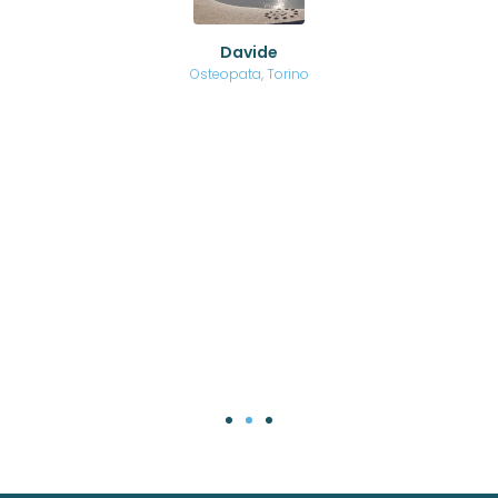
no a
ed
o di
Davide
a
are,
Osteopata, Torino
una
.