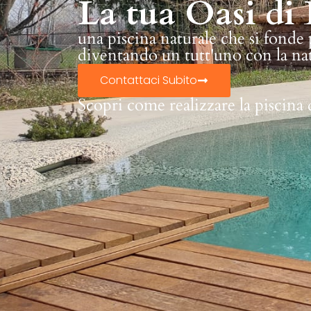
La tua Oasi di 
una piscina naturale che si fonde
diventando un tutt'uno con la na
Contattaci Subito
Scopri come realizzare la piscina 