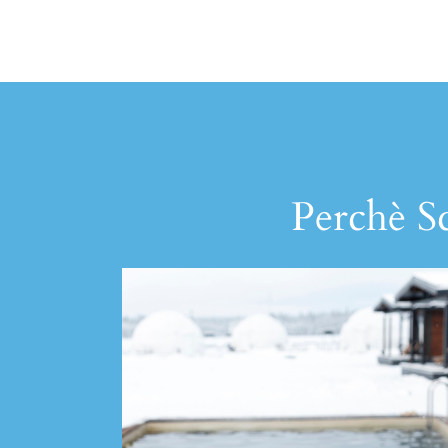
Perchè Sc