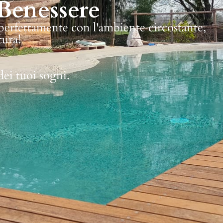
Benessere
 perfettamente con l'ambiente circostante,
tura!
dei tuoi sogni.