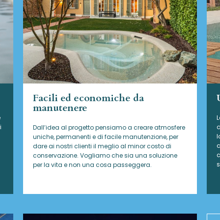
Facili ed economiche da
manutenere
e
L
i
d
Dall’idea al progetto pensiamo a creare atmosfere
l
uniche, permanenti e di facile manutenzione, per
a
dare ai nostri clienti il meglio al minor costo di
c
conservazione. Vogliamo che sia una soluzione
s
per la vita e non una cosa passeggera.