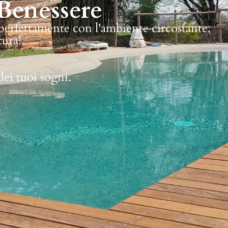
Benessere
 perfettamente con l'ambiente circostante,
tura!
dei tuoi sogni.