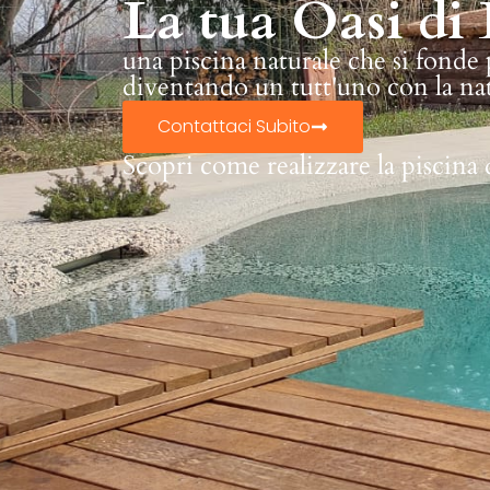
La tua Oasi di 
una piscina naturale che si fonde
diventando un tutt'uno con la na
Contattaci Subito
Scopri come realizzare la piscina 