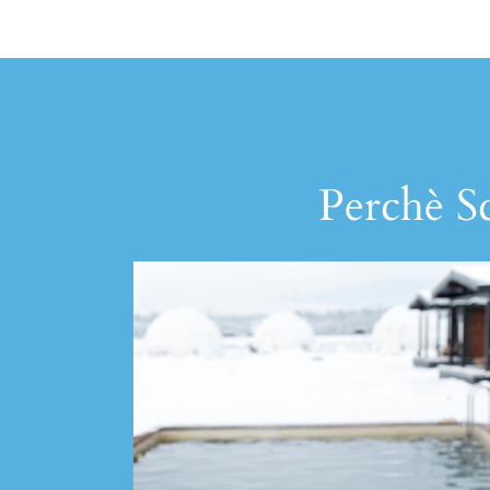
Perchè Sc