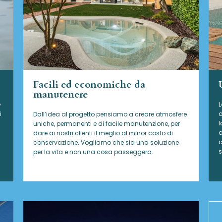
Facili ed economiche da
manutenere
e
L
i
d
Dall’idea al progetto pensiamo a creare atmosfere
l
uniche, permanenti e di facile manutenzione, per
a
dare ai nostri clienti il meglio al minor costo di
c
conservazione. Vogliamo che sia una soluzione
s
per la vita e non una cosa passeggera.