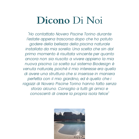
Dicono
Di Noi
"Ho contattato Novero Piscine Torino durante
lla
l’estate appena trascorsa dopo che ho potuto
na
godere della bellezza della piscina naturale
installata da mia sorella. Una scelta che sin dal
fam
o...
primo momento è risultata vincente per quanto
o ad
ancora non sia riuscito a vivere appieno la mia
B
nuova piscina. La scelta sul sistema Biodesign è
id
ine
venuta naturale, poiché il mio interesse era quello
co
o
di avere una struttura che si inserisse in maniera
s
me e
perfetta con il mio giardino, ed è quello che i
u
oro
ragazzi di Novero Piscine Torino hanno fatto senza
ni.
sforzo alcuno. Consiglio a tutti gli amici e
pre
tata
conoscenti di creare la propria isola felice"
se
 che
ante
re
a
pr
con
no
e
 nei
n
no a
ed