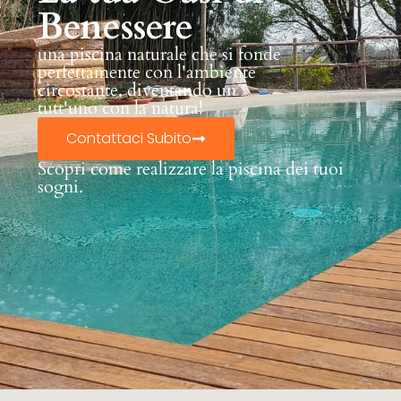
Benessere
una piscina naturale che si fonde
perfettamente con l'ambiente
circostante, diventando un
tutt'uno con la natura!
Contattaci Subito
Scopri come realizzare la piscina dei tuoi
sogni.