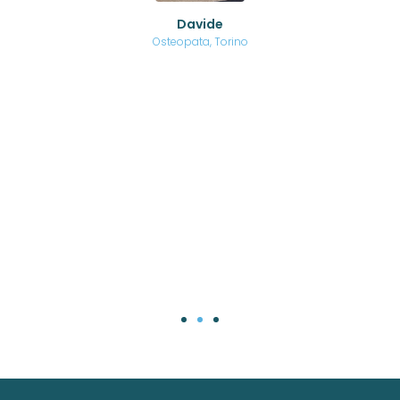
o di
Davide
a
are,
Osteopata, Torino
una
.