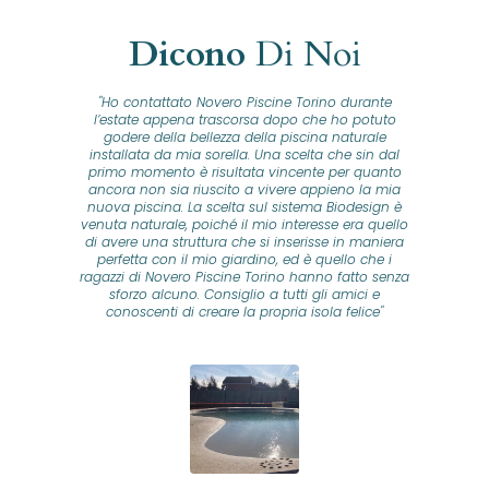
Dicono
Di Noi
"Ho contattato Novero Piscine Torino durante
lla
l’estate appena trascorsa dopo che ho potuto
na
godere della bellezza della piscina naturale
installata da mia sorella. Una scelta che sin dal
fam
o...
primo momento è risultata vincente per quanto
o ad
ancora non sia riuscito a vivere appieno la mia
B
nuova piscina. La scelta sul sistema Biodesign è
id
ine
venuta naturale, poiché il mio interesse era quello
co
o
di avere una struttura che si inserisse in maniera
s
me e
perfetta con il mio giardino, ed è quello che i
u
oro
ragazzi di Novero Piscine Torino hanno fatto senza
ni.
sforzo alcuno. Consiglio a tutti gli amici e
pre
tata
conoscenti di creare la propria isola felice"
se
 che
ante
re
a
pr
con
no
e
 nei
n
no a
ed
o di