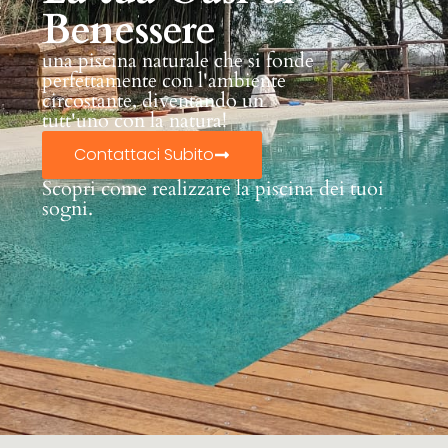
Benessere
una piscina naturale che si fonde
perfettamente con l'ambiente
circostante, diventando un
tutt'uno con la natura!
Contattaci Subito
Scopri come realizzare la piscina dei tuoi
sogni.