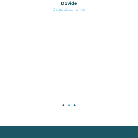
Davide
a
are,
Osteopata, Torino
una
.