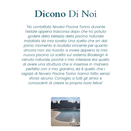
Dicono
Di Noi
"Ho contattato Novero Piscine Torino durante
lla
l’estate appena trascorsa dopo che ho potuto
na
godere della bellezza della piscina naturale
installata da mia sorella. Una scelta che sin dal
fam
o...
primo momento è risultata vincente per quanto
o ad
ancora non sia riuscito a vivere appieno la mia
B
nuova piscina. La scelta sul sistema Biodesign è
id
ine
venuta naturale, poiché il mio interesse era quello
co
o
di avere una struttura che si inserisse in maniera
s
me e
perfetta con il mio giardino, ed è quello che i
u
oro
ragazzi di Novero Piscine Torino hanno fatto senza
ni.
sforzo alcuno. Consiglio a tutti gli amici e
pre
tata
conoscenti di creare la propria isola felice"
se
 che
ante
re
a
pr
con
no
e
 nei
n
no a
ed
o di