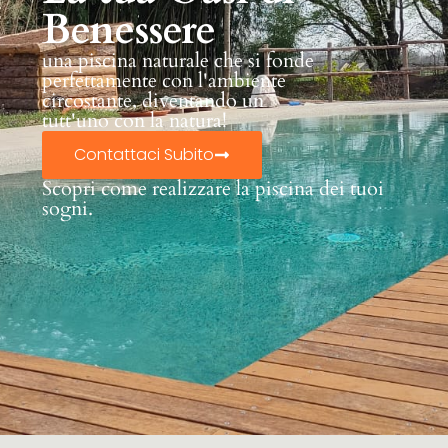
Benessere
una piscina naturale che si fonde
perfettamente con l'ambiente
circostante, diventando un
tutt'uno con la natura!
Contattaci Subito
Scopri come realizzare la piscina dei tuoi
sogni.