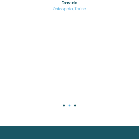
Davide
a
are,
Osteopata, Torino
una
.