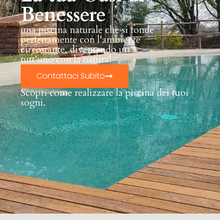
Benessere
una piscina naturale che si fonde
perfettamente con l'ambiente
circostante, diventando un
tutt'uno con la natura!
Contattaci Subito
Scopri come realizzare la piscina dei tuoi
sogni.