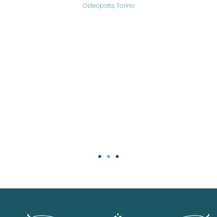
are,
Osteopata, Torino
una
.