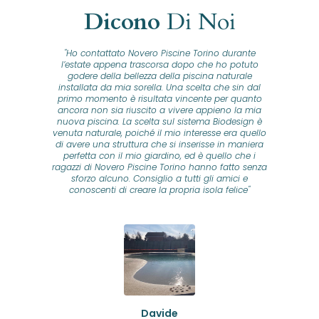
Dicono
Di Noi
"Ho contattato Novero Piscine Torino durante
lla
l’estate appena trascorsa dopo che ho potuto
na
godere della bellezza della piscina naturale
installata da mia sorella. Una scelta che sin dal
fam
o...
primo momento è risultata vincente per quanto
o ad
ancora non sia riuscito a vivere appieno la mia
B
nuova piscina. La scelta sul sistema Biodesign è
id
ine
venuta naturale, poiché il mio interesse era quello
co
o
di avere una struttura che si inserisse in maniera
s
me e
perfetta con il mio giardino, ed è quello che i
u
oro
ragazzi di Novero Piscine Torino hanno fatto senza
ni.
sforzo alcuno. Consiglio a tutti gli amici e
pre
tata
conoscenti di creare la propria isola felice"
se
 che
ante
re
a
pr
con
no
e
 nei
n
no a
ed
o di
Davide
a