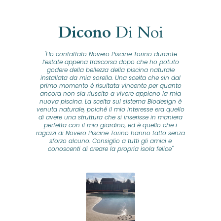
Dicono
Di Noi
"Ho contattato Novero Piscine Torino durante
lla
l’estate appena trascorsa dopo che ho potuto
na
godere della bellezza della piscina naturale
installata da mia sorella. Una scelta che sin dal
fam
o...
primo momento è risultata vincente per quanto
o ad
ancora non sia riuscito a vivere appieno la mia
B
nuova piscina. La scelta sul sistema Biodesign è
id
ine
venuta naturale, poiché il mio interesse era quello
co
o
di avere una struttura che si inserisse in maniera
s
me e
perfetta con il mio giardino, ed è quello che i
u
oro
ragazzi di Novero Piscine Torino hanno fatto senza
ni.
sforzo alcuno. Consiglio a tutti gli amici e
pre
tata
conoscenti di creare la propria isola felice"
se
 che
ante
re
a
pr
con
no
e
 nei
n
no a
ed