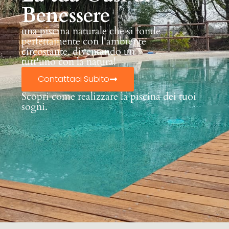
Benessere
una piscina naturale che si fonde
perfettamente con l'ambiente
circostante, diventando un
tutt'uno con la natura!
Contattaci Subito
Scopri come realizzare la piscina dei tuoi
sogni.