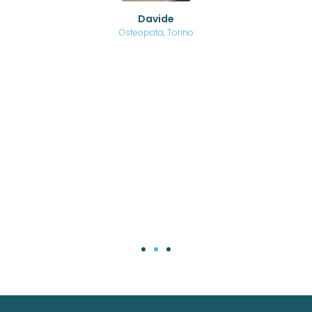
o di
Davide
a
are,
Osteopata, Torino
una
.