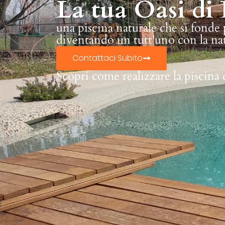
La tua Oasi di 
una piscina naturale che si fonde
diventando un tutt'uno con la na
Contattaci Subito
Scopri come realizzare la piscina 