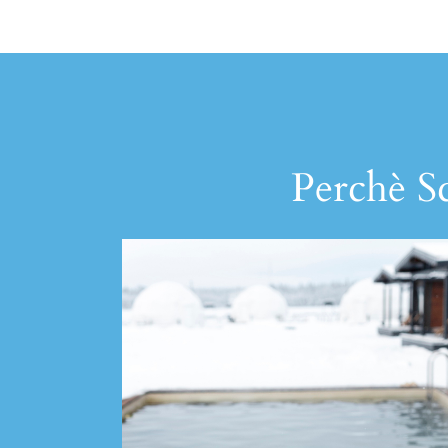
Perchè Sc