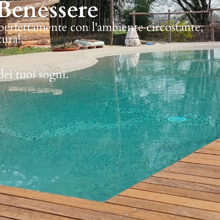
Benessere
 perfettamente con l'ambiente circostante,
tura!
dei tuoi sogni.