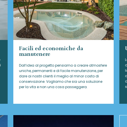
Facili ed economiche da
manutenere
e
L
i
d
Dall’idea al progetto pensiamo a creare atmosfere
l
uniche, permanenti e di facile manutenzione, per
a
dare ai nostri clienti il meglio al minor costo di
c
conservazione. Vogliamo che sia una soluzione
s
per la vita e non una cosa passeggera.