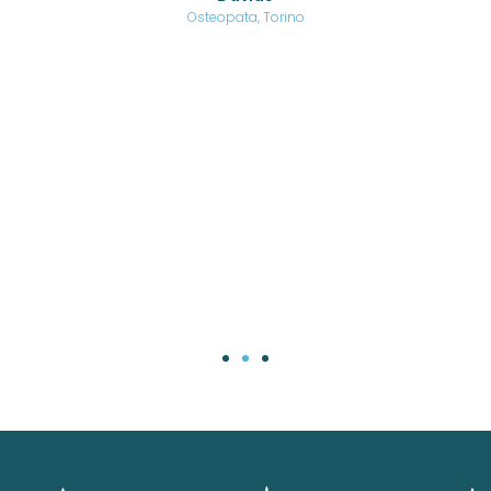
are,
Osteopata, Torino
una
.