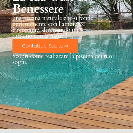
Benessere
una piscina naturale che si fonde
perfettamente con l'ambiente
circostante, diventando un
tutt'uno con la natura!
Contattaci Subito
Scopri come realizzare la piscina dei tuoi
sogni.