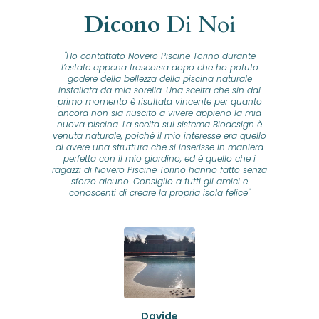
Dicono
Di Noi
"Ho contattato Novero Piscine Torino durante
lla
l’estate appena trascorsa dopo che ho potuto
na
godere della bellezza della piscina naturale
installata da mia sorella. Una scelta che sin dal
fam
o...
primo momento è risultata vincente per quanto
o ad
ancora non sia riuscito a vivere appieno la mia
B
nuova piscina. La scelta sul sistema Biodesign è
id
ine
venuta naturale, poiché il mio interesse era quello
co
o
di avere una struttura che si inserisse in maniera
s
me e
perfetta con il mio giardino, ed è quello che i
u
oro
ragazzi di Novero Piscine Torino hanno fatto senza
ni.
sforzo alcuno. Consiglio a tutti gli amici e
pre
tata
conoscenti di creare la propria isola felice"
se
 che
ante
re
a
pr
con
no
e
 nei
n
no a
ed
o di
Davide
a