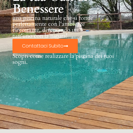
Benessere
una piscina naturale che si fonde
perfettamente con l'ambiente
circostante, diventando un
tutt'uno con la natura!
Contattaci Subito
Scopri come realizzare la piscina dei tuoi
sogni.