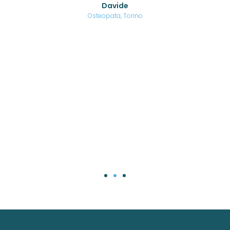
Davide
a
are,
Osteopata, Torino
una
.