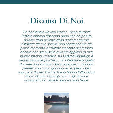
Dicono
Di Noi
"Ho contattato Novero Piscine Torino durante
lla
l’estate appena trascorsa dopo che ho potuto
na
godere della bellezza della piscina naturale
installata da mia sorella. Una scelta che sin dal
fam
o...
primo momento è risultata vincente per quanto
o ad
ancora non sia riuscito a vivere appieno la mia
B
nuova piscina. La scelta sul sistema Biodesign è
id
ine
venuta naturale, poiché il mio interesse era quello
co
o
di avere una struttura che si inserisse in maniera
s
me e
perfetta con il mio giardino, ed è quello che i
u
oro
ragazzi di Novero Piscine Torino hanno fatto senza
ni.
sforzo alcuno. Consiglio a tutti gli amici e
pre
tata
conoscenti di creare la propria isola felice"
se
 che
ante
re
a
pr
con
no
e
 nei
n
no a