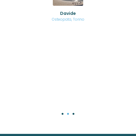
ed
o di
Davide
a
are,
Osteopata, Torino
una
.