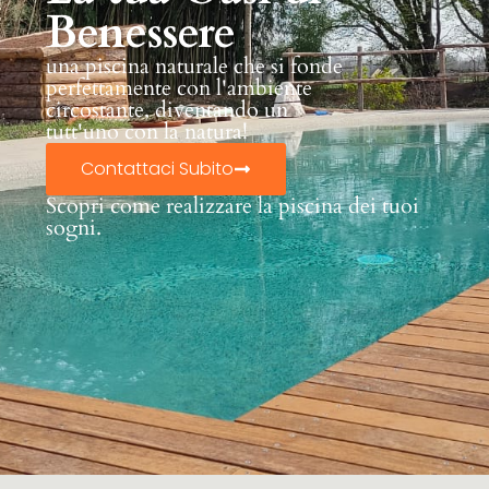
Benessere
una piscina naturale che si fonde
perfettamente con l'ambiente
circostante, diventando un
tutt'uno con la natura!
Contattaci Subito
Scopri come realizzare la piscina dei tuoi
sogni.