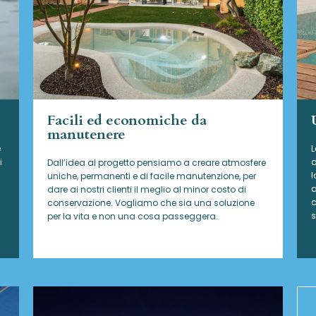
Facili ed economiche da
manutenere
e
L
i
d
Dall’idea al progetto pensiamo a creare atmosfere
l
uniche, permanenti e di facile manutenzione, per
a
dare ai nostri clienti il meglio al minor costo di
c
conservazione. Vogliamo che sia una soluzione
s
per la vita e non una cosa passeggera.