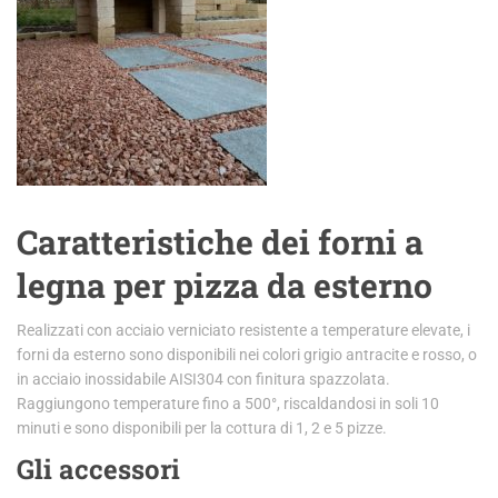
Caratteristiche dei forni a
legna per pizza da esterno
Realizzati con acciaio verniciato resistente a temperature elevate, i
forni da esterno sono disponibili nei colori grigio antracite e rosso, o
in acciaio inossidabile AISI304 con finitura spazzolata.
Raggiungono temperature fino a 500°, riscaldandosi in soli 10
minuti e sono disponibil
i
per la cottura di 1, 2 e 5 pizze.
Gli accessori