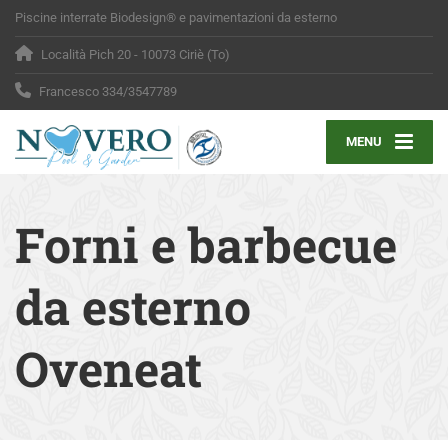
Piscine interrate Biodesign® e pavimentazioni da esterno
Località Pich 20 - 10073 Ciriè (To)
Francesco 334/3547789
MENU
Forni e barbecue
da esterno
Oveneat