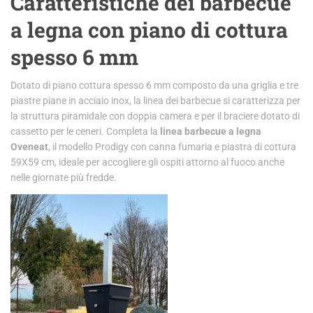
Caratteristiche dei barbecue
a legna con piano di cottura
spesso 6 mm
Dotato di piano cottura spesso 6 mm composto da una griglia e tre
piastre piane in acciaio inox, la linea dei barbecue si caratterizza per
la struttura piramidale con doppia camera e per il braciere dotato di
cassetto per le ceneri. Completa la
linea barbecue a legna
Oveneat
, il modello Prodigy con canna fumaria e piastra di cottura
59X59 cm, ideale per accogliere gli ospiti attorno al fuoco anche
nelle giornate più fredde.