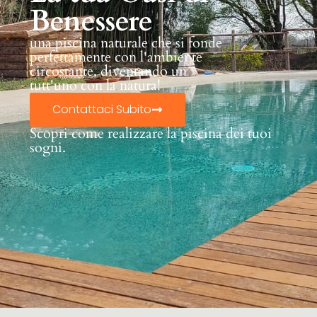
Benessere
una piscina naturale che si fonde
perfettamente con l'ambiente
circostante, diventando un
tutt'uno con la natura!
Contattaci Subito
Scopri come realizzare la piscina dei tuoi
sogni.