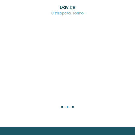
o di
Davide
a
are,
Osteopata, Torino
una
.