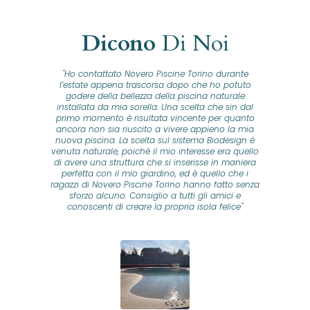
Dicono
Di Noi
"Ho contattato Novero Piscine Torino durante
lla
l’estate appena trascorsa dopo che ho potuto
na
godere della bellezza della piscina naturale
installata da mia sorella. Una scelta che sin dal
fam
o...
primo momento è risultata vincente per quanto
o ad
ancora non sia riuscito a vivere appieno la mia
B
nuova piscina. La scelta sul sistema Biodesign è
id
ine
venuta naturale, poiché il mio interesse era quello
co
o
di avere una struttura che si inserisse in maniera
s
me e
perfetta con il mio giardino, ed è quello che i
u
oro
ragazzi di Novero Piscine Torino hanno fatto senza
ni.
sforzo alcuno. Consiglio a tutti gli amici e
pre
tata
conoscenti di creare la propria isola felice"
se
 che
ante
re
a
pr
con
no
e
 nei
n
no a
ed