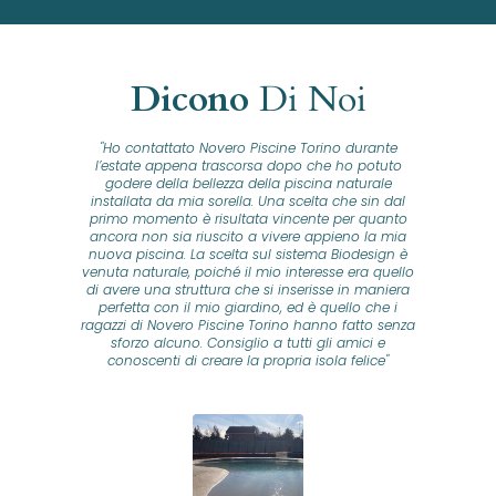
Dicono
Di Noi
"Ho contattato Novero Piscine Torino durante
lla
l’estate appena trascorsa dopo che ho potuto
na
godere della bellezza della piscina naturale
installata da mia sorella. Una scelta che sin dal
fam
o...
primo momento è risultata vincente per quanto
o ad
ancora non sia riuscito a vivere appieno la mia
B
nuova piscina. La scelta sul sistema Biodesign è
id
ine
venuta naturale, poiché il mio interesse era quello
co
o
di avere una struttura che si inserisse in maniera
s
me e
perfetta con il mio giardino, ed è quello che i
u
oro
ragazzi di Novero Piscine Torino hanno fatto senza
ni.
sforzo alcuno. Consiglio a tutti gli amici e
pre
tata
conoscenti di creare la propria isola felice"
se
 che
ante
re
a
pr
con
no
e
 nei
n