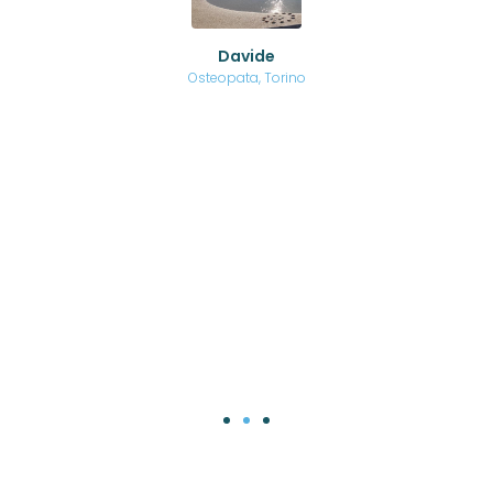
no a
ed
o di
Davide
a
are,
Osteopata, Torino
una
.