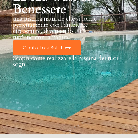
Benessere
una piscina naturale che si fonde
perfettamente con l'ambiente
circostante, diventando un
tutt'uno con la natura!
Contattaci Subito
Scopri come realizzare la piscina dei tuoi
sogni.