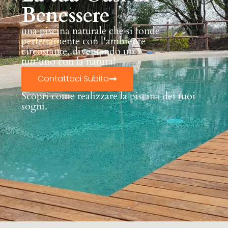
Benessere
una piscina naturale che si fonde
perfettamente con l'ambiente
circostante, diventando un
tutt'uno con la natura!
Contattaci Subito
Scopri come realizzare la piscina dei tuoi
sogni.