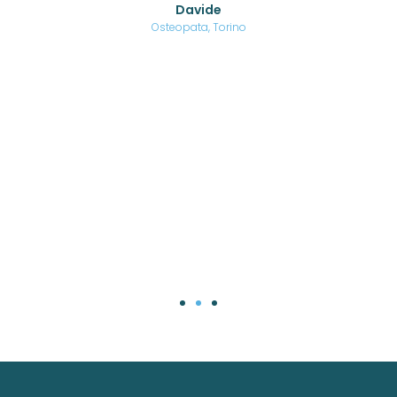
Davide
a
are,
Osteopata, Torino
una
.