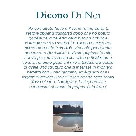
Dicono
Di Noi
"Ho contattato Novero Piscine Torino durante
lla
l’estate appena trascorsa dopo che ho potuto
na
godere della bellezza della piscina naturale
installata da mia sorella. Una scelta che sin dal
fam
o...
primo momento è risultata vincente per quanto
o ad
ancora non sia riuscito a vivere appieno la mia
B
nuova piscina. La scelta sul sistema Biodesign è
id
ine
venuta naturale, poiché il mio interesse era quello
co
o
di avere una struttura che si inserisse in maniera
s
me e
perfetta con il mio giardino, ed è quello che i
u
oro
ragazzi di Novero Piscine Torino hanno fatto senza
ni.
sforzo alcuno. Consiglio a tutti gli amici e
pre
tata
conoscenti di creare la propria isola felice"
se
 che
ante
re
a
pr
con
no
e
 nei
n
no a
ed
o di