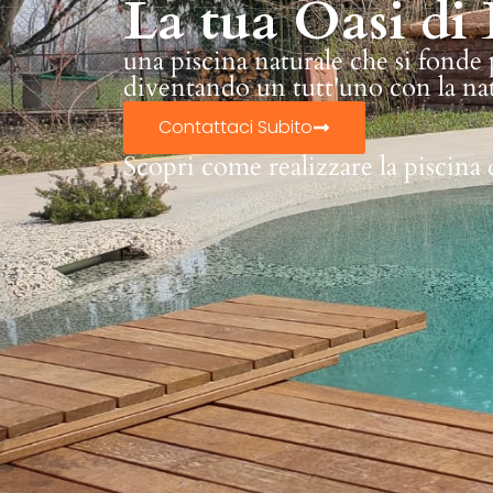
La tua Oasi di 
una piscina naturale che si fonde
diventando un tutt'uno con la na
Contattaci Subito
Scopri come realizzare la piscina 