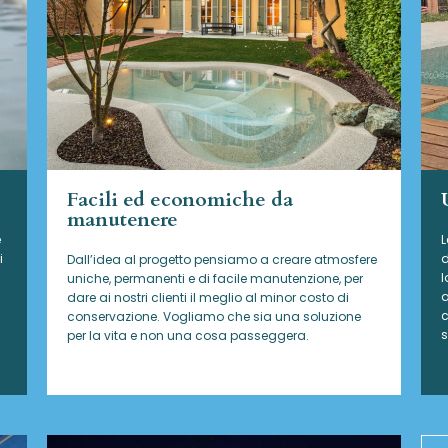
Facili ed economiche da
manutenere
e
L
i
d
Dall’idea al progetto pensiamo a creare atmosfere
l
uniche, permanenti e di facile manutenzione, per
a
dare ai nostri clienti il meglio al minor costo di
c
conservazione. Vogliamo che sia una soluzione
s
per la vita e non una cosa passeggera.