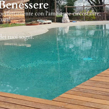
Benessere
 perfettamente con l'ambiente circostante,
tura!
dei tuoi sogni.