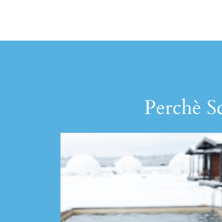
Perchè Sc