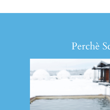
Perchè Sc