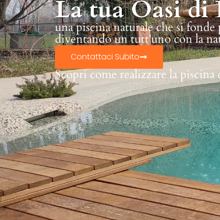
La tua Oasi di 
una piscina naturale che si fonde
diventando un tutt'uno con la na
Contattaci Subito
Scopri come realizzare la piscina 