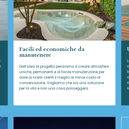
Facili ed economiche da
manutenere
e
L
i
d
Dall’idea al progetto pensiamo a creare atmosfere
l
uniche, permanenti e di facile manutenzione, per
a
dare ai nostri clienti il meglio al minor costo di
c
conservazione. Vogliamo che sia una soluzione
s
per la vita e non una cosa passeggera.