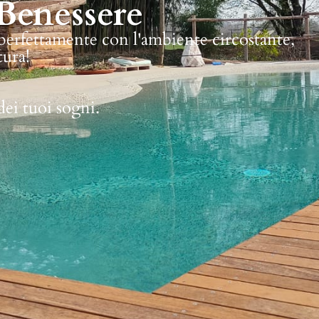
Benessere
 perfettamente con l'ambiente circostante,
tura!
dei tuoi sogni.